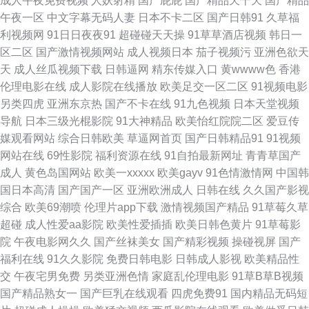
成人午夜免费视频
人妖射精
国产屁屁
国产精品天干天
国产精品
杏 www欧美91 成人快播网 国产精品福利区 久久狠狠爱 青娱91日韩人妻 深
午夜一区
中文字幕无码人妻
日本不卡二区
国产日韩91
久草福
利视频网
91日日夜夜91
超碰碰天天操
91草草酒店视频
韩日一
夜影院a 午夜剧场A片 在线看91网站 91n女处 91密桃美女下载 操操人人 国
区二区
国产激情视频网站
成人视频日本
茄子视频污
亚洲色欲天
天
成人丝瓜视频下载
日韩逼网
精东传媒入口
黄wwww色
香港
产亚洲日本 麻豆传媒18 日本成人不卡 少妇性爱av片 91九色蝌蚪熟女 aV映
伦理电影在线
成人影院在线播放
欧美足交一区二区
91视频电影
另类四虎
亚洲东京热
国产不卡在线
91九色视频
日本天堂视频
画网 超碰在线探花91 福利社老司机91 国产足交网站 久久草福利在线 欧美日
导航
日本三级光棍影院
91大神精品
欧美怡红院院二区
爱豆传
媒观看网站
综合日韩欧美
草逼网首页
国产日韩精品91
91视频
韩精品国产 人妖色情男女网站 午夜老司机视频 影音先锋在线三级 福利电影
网站在线
69性影院
福利资源在线
91自拍最新网址
青青草国产
成人
黄色岛国网站
欧美一xxxxx
欧美gayv
91色情激情网
中国韩
午夜AV 国产精品草草91 青娱乐豆花午夜 天天肏逼 亚洲四虎有码中文 91免
国日本高清
国产国产一区
亚洲欧洲成人
日韩在线
久久国产影视
综合
欧美69潮喷
伦理片app下载
激情视频国产精品
91草莓久草
费看片白丝 91播放 美女草逼免费 日韩性交网 午夜精品伦理 91擦影库免 91
超碰
成人性爱aa影院
欧美性爱插插
欧美日韩色黄片
91草莓影
院
午夜电影网久久
国产丝袜美女
国产精彩视频
操碰视屏
国产
深夜福利视频 超碰coan人妻 国产交配日韩 黑丝在线 久草资源福利在线 人人
福利在线
91久久影院
免费日韩电影
日韩成人影视
欧美精品性
交
午夜宅男免费
另类亚洲色情
家庭乱伦理电影
91草B草B视频
爱91 四虎色综合 亚洲的图色 91国产黑丝短片 av导航总站 国产欧美精品啪
国产精品熟女一
国产巨乳在线观看
四虎免费91
国内精品无码短