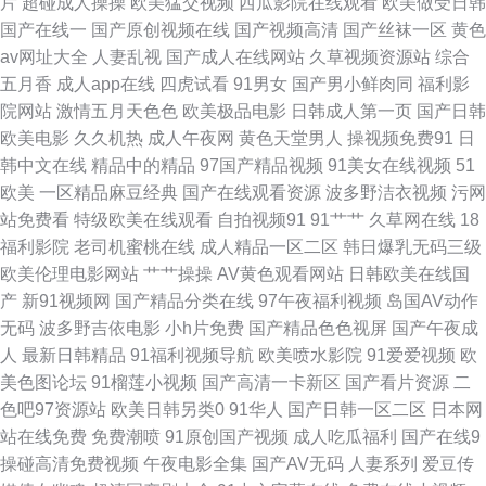
片
超碰成人操操
欧美猛交视频
西瓜影院在线观看
欧美做受日韩
啪 久久嫩草精品久久 欧美浮力 日本A级电影网站 丝袜熟女中文字幕 成人自
国产在线一
国产原创视频在线
国产视频高清
国产丝袜一区
黄色
av网址大全
人妻乱视
国产成人在线网站
久草视频资源站
综合
慰网站香蕉 伪娘自慰 豆花视频一区 极品户外露出 欧洲人妻丰满 日批网站在
五月香
成人app在线
四虎试看
91男女
国产男小鲜肉同
福利影
院网站
激情五月天色色
欧美极品电影
日韩成人第一页
国产日韩
线观看 在线观看国产肛交 91内操 超碰肏屄 国产精品呦伦视频 老湿机香蕉久
欧美电影
久久机热
成人午夜网
黄色天堂男人
操视频免费91
日
韩中文在线
精品中的精品
97国产精品视频
91美女在线视频
51
久 日韩精品ー区二区 伊人一线二线 久久撸免费 人人射人人妻 五月天影院
欧美
一区精品麻豆经典
国产在线观看资源
波多野洁衣视频
污网
站免费看
特级欧美在线观看
自拍视频91
91艹艹
久草网在线
18
91传媒色网站 国产青草香蕉久久 老湿机福利看片 日本AⅤ免费观看 天天撸天
福利影院
老司机蜜桃在线
成人精品一区二区
韩日爆乳无码三级
欧美伦理电影网站
艹艹操操
AV黄色观看网站
日韩欧美在线国
天操 91国在线 成人网址日韩 老司机wwwav 日本色黄 午夜福利视频久草 91
产
新91视频网
国产精品分类在线
97午夜福利视频
岛国AV动作
无码
波多野吉依电影
小h片免费
国产精品色色视屏
国产午夜成
新视频 成人无码一区 黑人黄色网址 欧美人妖内射 日本特级片 午夜福利18禁
人
最新日韩精品
91福利视频导航
欧美喷水影院
91爱爱视频
欧
美色图论坛
91榴莲小视频
国产高清一卡新区
国产看片资源
二
超碰免费电影 青青草视频污 91社区在线视频 福利舍操逼 老司机福利亚洲 性
色吧97资源站
欧美日韩另类0
91华人
国产日韩一区二区
日本网
站在线免费
免费潮喷
91原创国产视频
成人吃瓜福利
国产在线9
爱探花 91网亚洲蜜桃 国产人妻疯狂3p 九一视频在线 香蕉视频app污 91网站
操碰高清免费视频
午夜电影全集
国产AV无码
人妻系列
爱豆传