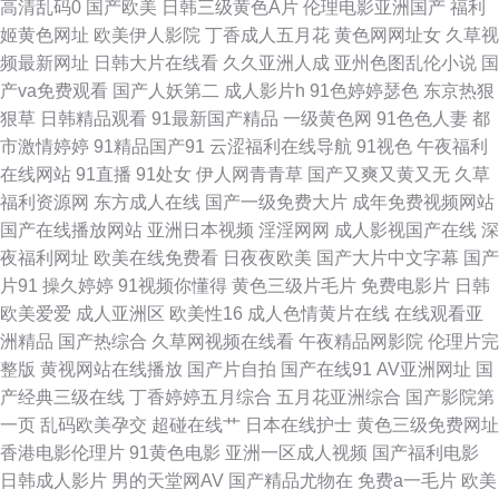
高清乱码0
国产欧美
日韩三级黄色A片
伦理电影亚洲国产
福利
文字幕 欧洲肥婆a级网站 亚洲色中色电网站 操丝袜美腿人妻 国外变态另类网
姬黄色网址
欧美伊人影院
丁香成人五月花
黄色网网址女
久草视
频最新网址
日韩大片在线看
久久亚洲人成
亚州色图乱伦小说
国
站 男人的天堂色导航 天天色天天狼 91黄页字幕网 操逼问址 另类欧美 天堂
产va免费观看
国产人妖第二
成人影片h
91色婷婷瑟色
东京热狠
狠草
日韩精品观看
91最新国产精品
一级黄色网
91色色人妻
都
网av老司机 18岁成人片 成人论坛欧美日韩 麻豆午夜剧场 天美传媒A片 69欧
市激情婷婷
91精品国产91
云涩福利在线导航
91视色
午夜福利
在线网站
91直播
91处女
伊人网青青草
国产又爽又黄又无
久草
美精品 www插com 日韩第3页 97超碰夫妻资源 黄色超碰 日韩专区视频 91爱
福利资源网
东方成人在线
国产一级免费大片
成年免费视频网站
国产在线播放网站
亚洲日本视频
淫淫网网
成人影视国产在线
深
啪啪 白丝少妇 aav老湿机 青青草ab 午夜性福 91丝袜视频 大香蕉97 精品一
夜福利网址
欧美在线免费看
日夜夜欧美
国产大片中文字幕
国产
片91
操久婷婷
91视频你懂得
黄色三级片毛片
免费电影片
日韩
线视频 人妻热产精品6 91国产人妖 韩国操B视频 欧美日韩另类另类 午夜色
欧美爱爱
成人亚洲区
欧美性16
成人色情黄片在线
在线观看亚
洲精品
国产热综合
久草网视频在线看
午夜精品网影院
伦理片完
色网 91伪娘在线观看 国产成人后入 青娱乐92 综合激情av 操碰69 黄网在线
整版
黄视网站在线播放
国产片自拍
国产在线91
AV亚洲网址
国
产经典三级在线
丁香婷婷五月综合
五月花亚洲综合
国产影院第
看可下载 色亚洲视频 97色色国产 国产黑丝91 另类性爱av 日韩性交专区 伊
一页
乱码欧美孕交
超碰在线艹
日本在线护士
黄色三级免费网址
香港电影伦理片
91黄色电影
亚洲一区成人视频
国产福利电影
人婷婷大香蕉 99狼友 国产AB高清 狼人伊人色 日本污污网站 国产中字三区
日韩成人影片
男的天堂网AV
国产精品尤物在
免费a一毛片
欧美