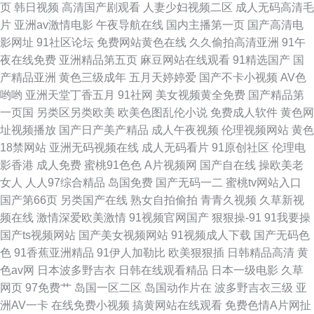
页
韩日视频
高清国产剧观看
人妻少妇视频二区
成人无码高清毛
片
亚洲av激情电影
午夜导航在线
国内主播第一页
国产高清电
影网址
91社区论坛
免费网站黄色在线
久久偷拍高清亚洲
91午
夜在线免费
亚洲精品第五页
麻豆网站在线观看
91精选国产
国
产精品亚洲
黄色三级成年
五月天婷婷爱
国产不卡小视频
AV色
哟哟
亚洲天堂丁香五月
91社网
美女视频黄全免费
国产精品第
一页国
另类区另类欧美
欧美色图乱伦小说
免费成人软件
黄色网
址视频播放
国产日产美产精品
成人午夜视频
伦理视频网站
黄色
18禁网站
亚洲无码视频在线
成人无码看片
91原创社区
伦理电
影香港
成人免费
蜜桃91色色
A片视频网
国产自在线
操欧美老
女人
人人97综合精品
岛国免费
国产无码一二
蜜桃tv网站入口
国产第66页
另类国产在线
熟女自拍偷拍
青青久视频
久草新视
频在线
激情深爱欧美激情
91视频官网国产
狠狠操-91
91我要操
国产ts视频网站
国产美女视频网站
91视频成人下载
国产无码色
色
91香蕉亚洲精品
91伊人加勒比
欧美狠狠插
日韩精品高清
黄
色av网
日本波多野吉衣
日韩在线观看精品
日本一级电影
久草
网页
97免费艹
岛国一区二区
岛国动作片在
波多野吉衣三级
亚
洲AV一卡
在线免费小视频
搞黄网站在线观看
免费色情A片网扯