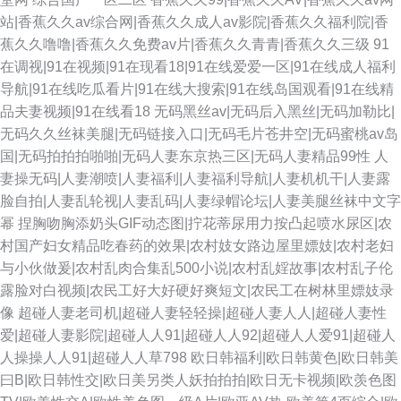
站|香蕉久久av综合网|香蕉久久成人av影院|香蕉久久福利院|香
蕉久久噜噜|香蕉久久免费av片|香蕉久久青青|香蕉久久三级
91
在调视|91在视频|91在现看18|91在线爱爱一区|91在线成人福利
导航|91在线吃瓜看片|91在线大搜索|91在线岛国观看|91在线精
品夫妻视频|91在线看18
无码黑丝av|无码后入黑丝|无码加勒比|
无码久久丝袜美腿|无码链接入口|无码毛片苍井空|无码蜜桃av岛
国|无码拍拍拍啪啪|无码人妻东京热三区|无码人妻精品99性
人
妻操无码|人妻潮喷|人妻福利|人妻福利导航|人妻机机干|人妻露
脸自拍|人妻乱轮视|人妻乱码|人妻绿帽论坛|人妻美腿丝袜中文字
幂
捏胸吻胸添奶头GIF动态图|拧花蒂尿用力按凸起喷水尿区|农
村国产妇女精品吃春药的效果|农村妓女路边屋里嫖妓|农村老妇
与小伙做爰|农村乱肉合集乱500小说|农村乱婬故事|农村乱子伦
露脸对白视频|农民工好大好硬好爽短文|农民工在树林里嫖妓录
像
超碰人妻老司机|超碰人妻轻轻操|超碰人妻人人|超碰人妻性
爱|超碰人妻影院|超碰人人91|超碰人人92|超碰人人爱91|超碰人
人操操人人91|超碰人人草798
欧日韩福利|欧日韩黄色|欧日韩美
曰B|欧日韩性交|欧日美另类人妖拍拍拍|欧日无卡视频|欧羡色图