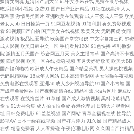
媒倩女幽魂
超清国产剧大全
91中文字幕在线
免费在线小视频
入囗 超碰97国产在线 黄污网页在线观看 日本A网 一本道九九道 97视频在线
吃瓜福利小视频
免费91
国产日产亚洲精品
91社在线高清
人人
草香蕉
激情另类图片
亚洲欧美在线观看
成人三级成人三级
欧美
91 成人操碰视频 黑料老司机精品 欧美另类AV 日韩欧美亚洲成人 亚州三级
老女人bb
日日操第一页
91网豆花视频
91福利剧场
免费影视观
看
91视频国产自拍
国产美女在线视频
欧美又大
无码四虎
女同
视频 91看频 狼友av电影 欧美成人午夜剧场 香蕉视频网站 欧美性爱AA AV影
激吻视频
极品性爱导航
欧美国产拳交喷奶
中文字幕第三页
超碰
成人影视
欧美日韩中文一区
手机看片1204
91色快播
福利撸影
院 麻豆传媒吴梦梦 日韩淫淫色色网 亚洲成人在线h 91国产色情 大香蕉精品
院
激情五月天国产
综合网五月天
美女主播青草
国产高清不卡视
频
四虎影视
欧美一区在线
操碰视频
五月天婷婷欧美
欧美大BB
伊人 狼人香蕉av 视频在线91 91wz 超碰照片97导航 激情综合影院 欧美A√
国产福利啪啪
欧洲成人午夜精品
国产精品美乳
男人操蜜桃视频
无码射精网站
18成年人网站
日本高清电影网
男女啪啪午夜视频
深夜av 伊人久久超碰 99色视频 福利网导航 老湿机福利影院 三级久久片久久
免费电影在线观看
亚洲ab
成人少妇视频导航
91国产小青蛙
国
产成年免费网站
国产视频高清在线
精品香蕉
求a片网址
麻豆tv
草 91超碰在线长腿 超碰91人人操 国产精品韩日 久草在线看喷水 欧美色图
在线观看
在线撸丝片
91草碰
国产成人激情视频
黑料吃瓜精品
偷拍
91大神合集
成人拍拍拍免费
香港伦理剧
日韩大片观看网
15p 四虎亚洲精品 91n在线观看 韩国性爱网 日本A∨ 五月天激情人体 91蜜臀
址
日韩免费电影
91羞羞视频
国产网站
青草全福视在线
性导航
影视AV
日本一级在线视频
国产好片浮力
91久操
国产精品成人
中文字幕 超碰大香蕉网 海角社区猫先生 微拍国产 AV伦理福利篇 国产大片中
在线
精品免费看
人人看操碰
午夜伦理电影网
久久国自产拍精品