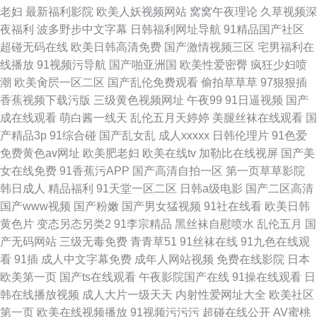
老妇
最新福利影院
欧美人妖视频网站
窝窝午夜理论
久草视频深
夜福利
波多野步中文字幕
日韩福利网址导航
91精品国产社区
超碰无码在线
欧美日韩高清免费
国产激情视频三区
宅男福利在
线播放
91视频污导航
国产啪亚洲国
欧美性爱密臀
疯狂少妇喷
潮
欧美肏屄一区二区
国产乱伦免费观看
偷拍草草草
97狠狠插
香蕉视频下载污版
三级黄色视频网址
午夜99
91日逼视频
国产
成在线观看
萌白酱一线天
乱伦五月天婷婷
美腿丝袜在线观看
国
产精品3p
91综合碰
国产乱女乱
成人xxxxx
日韩伦理片
91色爱
免费黄色av网址
欧美肥老妇
欧美在线tv
加勒比在线视屏
国产美
女在线免费
91香蕉污APP
国产高清自拍一区
第一页草草影院
韩日成人
精品福利
91天堂一区二区
日韩a级电影
国产二区高清
国产www视频
国产粉嫩
国产男女猛视频
91社在线看
欧美日韩
黄色片
变态另态另类2
91李宗精品
黑丝袜自慰喷水
乱伦五月
国
产无码网站
三级无毒免费
青青草51
91丝袜在线
91九色在线观
看
91插
成人中文字幕免费
成年人网站视频
免费在线影院
日本
欧美第一页
国产ts在线观看
午夜影院国产在线
91操在线观看
日
韩在线播放视频
成人大片一级天天
内射性爱网址大全
欧美社区
第一页
欧美在线视频播放
91视频污污污
超碰在线公开
AV蜜桃