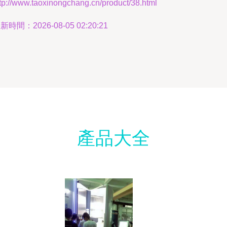
tp://www.taoxinongchang.cn/product/38.html
新時間：2026-08-05 02:20:21
產品大全