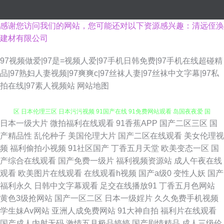
感谢您访问我们的网站，您可能还对以下资源感兴趣：清远侄涣
建材有限公司
97视频做爱|97是=视频人爱|97手机日韩免费|97手机在线超碰精
品|97熟妇人妻视频|97爽爽c|97丝袜人妻|97丝袜中文字幕|97私
拍在线|97素人视频站
网站地图
日本一级大片
微拍福利在线观看
91香蕉APP
国产二区三区
国
日韩无码男人天堂 A片超碰 日韩一级免费视频 日韩AV免费 日韩中文在线一
产精品性
乱伦种子
美国伦理大片
国产二区在线观看
美女伦理视
频
福利偷拍小视频
91社区国产
丁香五月天堂
欧美变态一区
国
区 日本伦理三区 日本污污视频 91国产在线 91免费网站观看 岛国夜夜爱 国
产综合在线观看
国产免费一级片
福利视频资源站
成人午夜在线
观看
欧美图片在线观看
在线观看h视频
国产a级0
变性人妖
国产
产天天骚 精品三区最新更新 日本香蕉网 超碰人人操人人干 美女抠逼 色婷婷
福利永久
日韩中文字幕观看
足交在线播放91
丁香五月色网站
黄色3级抢网站
国产一区二区
日本一级婬片
久久免费手机视频
a 国产黄色电影网 老司机福利大香蕉 欧美性V 91黑料福利网 97人妻网 东京
学生妹Av网站
亚洲人成免费网站
91大神自拍
福利片在线观看
国产成人内射无码
激情五月极品婷婷
国产剧情精品
成人三级伦