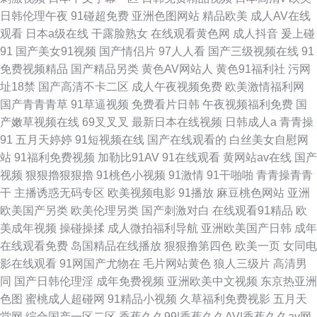
日韩伦理午夜
91碰超免费
亚洲色图网站
精品欧美
成人AV在线
观看
日本a级在线
干露脸熟女
在线观看黄色网
成人抖音
爰上碰
91
国产美女91视频
国产情侣片
97人人看
国产三级视频在线
91
免费视频精品
国产精品另类
黄色AV网站人
黄色91福利社
污网
址18禁
国产高清不卡二区
成人午夜视频免费
欧美激情福利网
国产青青青草
91草逼视频
免费看片日韩
午夜视频福利免费
国
产嫩草视频在线
69叉叉叉
最新日本在线视频
日韩成人a
青青操
91
五月天婷婷
91短视频在线
国产在线观看的
白丝美女自慰网
站
91福利免费视频
加勒比91AV
91在线观看
黄网站av在线
国产
视频
狠狠擼狠狠擼
91桃色小视频
91激情
91干啪啪
青青操青青
干
主播诱惑无码专区
欧美视频电影
91播放
麻豆桃色网站
亚洲
欧美国产另类
欧美伦理另类
国产刺激对白
在线观看91精品
欧
美成年视频
操碰操揉
成人微拍福利导航
亚洲欧美国产日韩
成年
在线观看免费
岛国精品在线播放
狠狠撸第四色
欧美一页
女同电
影在线观看
91网国产尤物在
毛片网站黄色
狼人三级片
高清男
同
国产日韩伦理淫
成年免费视频
亚洲欧美中文视频
东京热亚洲
色图
蜜桃成人超碰网
91精品小视频
久草福利免费视影
五月天
堂网
综合国产一区二区
香蕉久久99|香蕉久久AV|香蕉久久av网