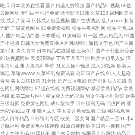
吃瓜
日本欧美在线看
国产精选免费视频
国产精品91视频
69热
最新网址
无码白丝强行免费
激情影院日韩
久草123
福利欧美在
线
成人片无码
日韩成人极品视频
国产在线诱惑
乱人xxxxx
超黄
无码
三级黄色图片
91免费看视频
精品午夜福利网
精品亚洲成a
人
国产精品萌白酱
日本理论
91操电影
91一区
成人精品无
91国
产小视频
日韩美女免费直播
A片网站网址
激情文学色
国产主播
第37页
青久青青
日本精品在线播放
三级A片
国产日韩亚洲综合
91短视频网站
欧美骚网站
丁香五月天亚洲
欧美大粗吊人妖
深
夜福利亚洲
人兽福利导航
91叉叉操小骚逼
成人18视频
欧美大
鸡吧
草逼wwww
久草福利免费试看
岛国国产在线
91人人超碰
青青
美女白丝18禁
91肏比
国产三区电影
国产内射后入在线
黄
色网址网站网址
97超在线视
免费视频网站
精品欧美精品v
欧美
操碰
欧美二级片网址
精品成人无码视频
男女午夜福利影院
欧美
三级电影
免费黄色网址
成年版快手
日韩福利无码
四虎四房
亚
洲AV在线豆花
亚洲区成人
美女黄片免费观看
三级网站视频网
成人日韩精品
日韩福利专区
欧美二区女同
国产精品一区91
小x
导航福利
免费黄色在线视频
91原创视频
欧美日韩小视频
国产
成人在线无码
91黑料不
国产极品自拍
岛国最大色网站
精品无