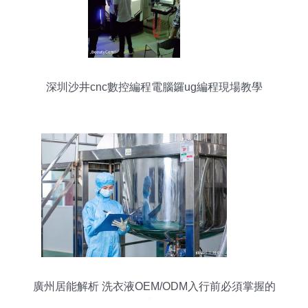
深圳沙井cnc數控編程電腦鑼ug編程現場教學
廣州居能解析 洗衣液OEM/ODM入行前必須掌握的
那些門道