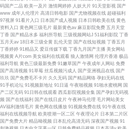
码国产二品
欧美一及片
激情网婷婷
人妖大片
91天堂影视
国产
www
成年人伦理片
高清日韩电影
国产尤物视频在线
超碰福利
97视屏
91看片入口
日本国产成人视频
日本日韩欧美在线
黄色
资料入口
黄色网三级毛片
最新黄色av
麻豆影院免费
五月天堂
丁香
国产精品水多
福利所导航
三级视频网站J
51福利影院
丁香
五月天av
18日本三级全黄
乱伦天堂
国产在线短视频
丁香五月
丁香婷婷
91精品又
爱豆传媒下载
丁香九月国产主播
美女网站
视频黄
A片com
美女福利在线观看
狼人激情网
伦理片香港
极品
福利导航
黄色三级最新免费
91嫩草国产
午夜成年人网站
免费
国产高清视频
91草莓
丝瓜视频污成人
国产亚洲视品在线
国产
玖玖
国产免费毛不卡片
久久无码
国产精品网络
孕妇无码在线
91手机论坛
91视频新地址
91日逼
午夜啪视频
91啪水蜜桃网
国
产二区无码
91日韩在线观看
西瓜影院视频全集
国产孕妇无码视
频
国产在线福利
国产在线日皮片
午夜神马伦理
毛片网站美女
AV福利激情毛片
黄色网在线播放
91视频免费在线
91午夜在线
福利在线视频导航
欧美喷潮一区二区
午夜理论片
日本第二片区
国产免费大片
精品呦视频
日本乱伦高清无码
深夜国产视频
91
刺激视频
日本中文字幕一区
日韩免费精品视频
日本高清v
欧美