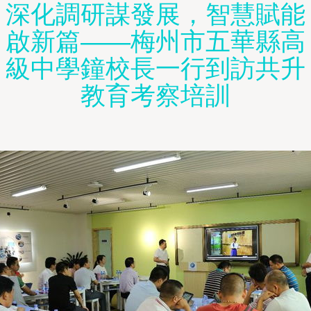
深化調研謀發展，智慧賦能
啟新篇——梅州市五華縣高
級中學鐘校長一行到訪共升
教育考察培訓