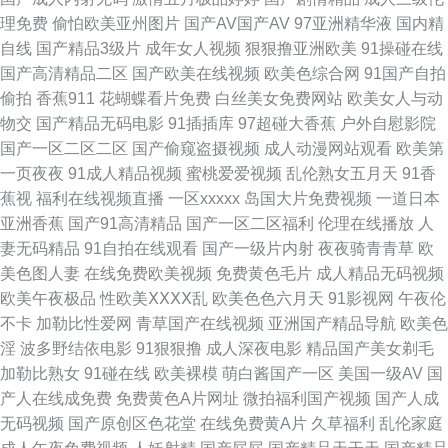
热亚洲色图 韩国免费AV网 老司机91在线 人人摸人人干 熟女丝袜91 午夜老
理免费
偷怕欧美亚州图片
国产AV国产AV
97亚洲精华液
国内精
自线
国产精品3级片
成年女人视频
狠狠撸亚洲欧美
91操碰在线
司机电影网 91次元网 97熟女视频 肏逼国产 福利夜色导航 黑丝瘙逼 综合小
国产高清精品二区
国产欧美在线视频
欧美色综合网
91国产自拍
偷拍
香蕉911
花蝴蝶看片免费
白丝美女免费网站
欧美女人与动
影院 99re情色 成人无码免费 日本97色色 亚洲特黄 在线看香蕉视频 99超碰
物交
国产精品无码电影
91插插库
97超碰大香蕉
户外自慰影院
国产一区二区二区
国产偷窥盗摄视频
成人动漫网站观看
欧美第
色色 传媒AV导航 国产第一码页 狼友久久 欧美日韩aa 欧洲精品区 午夜福利9
一页夜夜
91成人精品视频
蜜桃爱爱视频
乱伦熟女五月天
91香
蕉视
福利在线视频直播
一区xxxxx
岛国大片免费视频
一道日本
97资源在线超碰 www日韩lll 豆花视频精品付费 久久婷婷视频小说 欧美精品
亚洲香蕉
国产91高清精品
国产一区二区福利
伦理在线播放
人
妻无码精品
91自拍在线观看
国产一级片内射
夜夜骑青青草
欧
13 日本AA片 四虎免费视频 午夜寂寞影视院 91次元网 97超碰碰在线 不卡国
美色图人妻
在线免费欧美视频
免费黄色毛片
成人精品无码视频
欧美午夜极品
性欧美ⅩⅩⅩⅩ乱
欧美色色六月天
91影视网
午夜伦
产视频 国产TS人妖另类 海角社区国产精伦 玖操视频一二三区 欧美抖阴 人妻
不卡
加勒比性爱网
青草国产在线视频
亚洲国产精品导航
欧美色
淫
波多野结依电影
91狠狠撸
成人深夜电影
精品国产美女剃毛
少妇另类欧美 色偷拍网 午夜av网址 香蕉视频在线播放 国产精品精品久久 九
加勒比熟女
91碰在线
欧美裸模
萌白酱国产一区
美国一级AV
国
产人在线成免费
免费黄色A片网址
微拍福利国产视频
国产人成
一传媒网站 免费尤物在线成人 欧美综合色图91 婷婷日本色 亚洲性影院 91红
无码视频
国产原创区色花堂
在线免费黄A片
久草福利
乱伦家庭