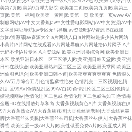
TV|欧羡性交A|欧性美色图一级A片|欧亚AV热
欧美第4页综合|欧
美第7页|欧美第9页浮力影院|欧美第二页|欧美第九页|欧美第三
页|欧美第一福利|欧美第一黄网|欧美第一页|欧美第一页www
AV
制服网站|AV中文大香蕉|av中文性爱电影网站|AV中文资源|AV中
文字幕网址导航|av专区无码导航|av资源吧|AV资源吧在线播
放|av资源部|av资源大全
a片网站入口|a片网站是多少|A片网站
小黄片|A片网站在线观看|A片网址导航|A片网址给|A片网子|A片
无码不卡|A片专区|A片资源站
欧美亚洲另类综合网|欧美亚洲日
本区|欧美亚洲日本区二区三区浪人|欧美亚洲日韩天堂|欧美亚洲
日韩在线综合|欧美亚洲熟妇区二区三区|欧美亚洲天堂网|欧美亚
洲偷图色综合|欧美亚洲曰韩本道|欧美夜爽爽爽爽爽爽
色情狠久
久AV五月综合五月|色情监狱性艳史|色情乱交二三区视频|色情
乱乱区99AV|色情乱乱区99AV白浆|色情乱伦区二区三区|色情乱
嫖视频网站|色情伦理区二色戒|色情伦理区二色戒温如玉|色情梅
金瓶HD在线播放灯草和尚
大香蕉视频黄色A片|大香蕉视频在伊
97|大香蕉熟女AV|大香蕉丝袜控|大香蕉丝袜老师|大香蕉丝袜美
脚|大香蕉丝袜美腿|大香蕉丝袜司机|大香蕉丝袜伊人|大香蕉丝袜
诱惑
欧美性爰一级AB大片|欧美性做爱免费A片|欧美亚成人网|