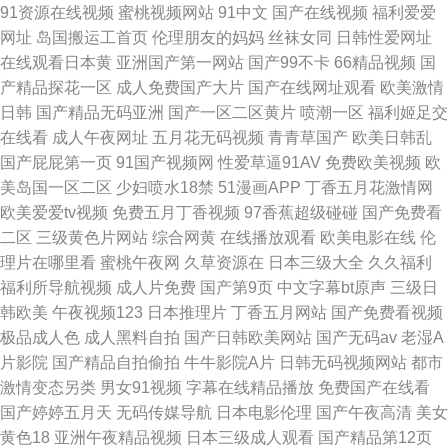
91资源在线视频
蜜桃视频网站
91中文
国产在线视频
福利爱爱
网址
岛国搬运工首页
伦理朋友的妈妈
丝袜女同
日韩性爱网址
在线观看日本黄
亚洲国产第一网站
国产99不卡
66精品视频
国
产精品探花一区
成人免费国产大片
国产在线网址观看
欧美激情
日韩
国产精品无码亚洲
国产一区二区黄片
喷潮一区
福利姬足交
在线看
成人午夜网址
五月花无码视频
青青草国产
欧美日韩乱
国产屁屁第一页
91国产视频网
性爱草逼91AV
免费欧美视频
欧
美岛国一区二区
少妇喷水18禁
51漫画APP
丁香五月花激情网
欧美爱爱tv视频
免费五月丁香视频
97香蕉超级碰碰
国产免费看
二区
三级黄色片网站
综合网黄
在线播放观看
欧美电影在线
伦
理片在哪里看
蜜桃午夜网
久草资源在
日本三级大全
久久福利
福利所导航视频
成人片免费
国产第9页
中文字幕bt原声
三级日
韩欧美
午夜视频123
日本推理片
丁香五月网站
国产免费看视频
极品成人色
成人黑料自拍
国产日韩欧美网站
国产无码av
老湿A
片影院
国产精品自拍偷拍
牛牛影院A片
日韩无码视频网站
都市
激情变态另类
男女91视频
字幕在线精品播放
免费国产在线看
国产婷婷五月天
无码传媒导航
日本电影伦理
国产午夜高清
美女
黄色18
亚洲午夜精品视频
日本三级成人观看
国产精品第12页