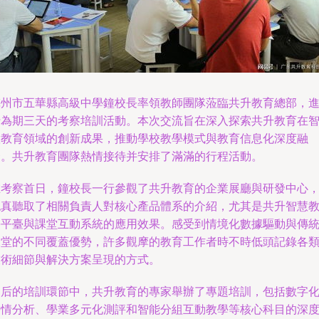
梅州市五華縣高級中學鐘校長率領教師團隊蒞臨共升教育總部，
行為期三天的考察培訓活動。本次交流旨在深入探索共升教育在
慧教育領域的創新成果，推動學校教學模式與教育信息化深度融
合。共升教育團隊熱情接待并安排了滿滿的行程活動。
在考察首日，鐘校長一行參觀了共升教育的企業展廳與研發中心
認真聽取了相關負責人對核心產品體系的介紹，尤其是共升智慧
學平臺與課堂互動系統的應用效果。感受到情境化數據驅動與傳
課堂的不同覆蓋優勢，許多觀摩的教育工作者時不時低頭記錄各
技術細節與解決方案呈現的方式。
隨后的培訓環節中，共升教育的專家舉辦了專題培訓，包括數字
學情分析、學業多元化測評和智能分組互動教學等核心科目的深