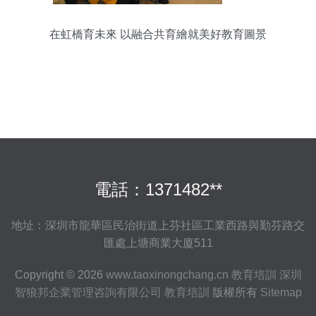
在虹橋育未來 以融合共育繪就美好教育圖景
電話：1371482**
地址：深圳市龍華區民治街道上芬社區工業西路與勤芬路交
匯處上塘商業大廈511
Copyright © 2026
www.taoxinongchang.cn
教育培訓
深圳
智狼邦企業管理咨詢有限公司
教育培訓
版權所有
Sitemap