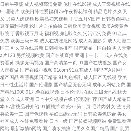
日韩午夜场
成人视频高清免费
伦理在线影视
成人三级视频在线
91理论片
欧美日韩性爱福利
av午夜探花福利
精品毛片
久久叉
叉
另类人妖视频
欧美熟妇穴视频
丁香五月V国产
日韩黄色网址
豆花福利视频
轮理片自拍偷拍
日韩欧美美女视频
欧美A级黄色
影院
丁香影视五月花
福利视频电影久久
污污污污免费
91金典
免费
欧美三级日本
成人在线吃瓜网站
成人岛国影院
成人动漫二
区三区
久草在线最新
日韩精品推荐
国产精品一区自拍
男人天堂
a片123
另类视频欧美
国产在线直播
亚洲卡一卡二
成人在线免
费看黄
操操无码视频
国产高清第一页
91国产在线播放
国产女
人夜夜做
国产在线小视频
91com
91豆花成人
哪里有A片网址
精产国品
香蕉视频国产精品
91九色福利
成人国产无线视
欧美
日韩性生活片
国产伦理剧
国产精品无套无码
成年人网站免费
国
产精品1000
91九色在线视频
日本伦理片在线
三级无码在线天
堂
久久成人亚洲
日本中文视频在线
伦理剧推荐
国产成人精品日
本
97甜桃品种介绍
91插插插
欧美SE第二页
毛片内射女
激情另
类欧美一二
国产色视频
孕妇三级av无码
日韩欧美色综合
美女
社区成人
在线免费看片
日本一级
国产传媒视频网站
免费观看污
网站
最新激情h网站
国产喷浆抽搐
宅男久久国产精品
国产乱肥