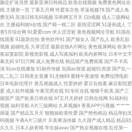
肠交扩张另类
最新亚洲日韩精品
欧美在线视频
免费黄色网址在
四区 国产精品偷窥 人人摸人人操人人 伊人福利无码 超碰在线网98 久草精品
线
主播第一页
丁香五月网
性爱东京热
草逼视频78
国产成人免
费无码
高清日韩无码视频
宗和网五月天
日b视频
成人三级网站
伦理 日本理论53水 微拍福利11 成人伊人丫视频 人人色人人色 99热98 成人
在
主播福利姬h在线
国产精一精二区
基情涩涩网
51漫画成人
丁
香5月综合网
91爱爱com
伊人涩涩射
黄色视频网址导航
91国在
剧场小视d 丝袜美腿影音先锋 99这里有精品 免费版91网页 亚洲另类AV AV福
线观看
91最新自拍
黄色软件91
国产操女人
国产乱人
欧美乱欲
视频
超碰吃瓜
久草涩涩
最新在线A片网址
黄色视屏网站
欧美午
利网站 国产色网站 亚洲天堂精品在线 岛国电影精品在线 免费观看国产视频
夜寂寞影院
新视觉影视
成人写真福利
欧美内射网址
日本中文字
幕无码
97日穴网
成人免费在线
精品国产免费观看
国产不卡高
天天骚天天操 91视频官方 伊人久久婷婷 九九综合色网 www无码高清 人妖
清
91av在线播放
91制作传媒
岛国av资源
超碰91资源
国产乱一
乱二乱三
日韩美女直播
91尤物69
蜜桃午夜激情
免费伦理电影
丝袜H AV另类AV 久久香蕉网视频 五月丁香网站 91视频网站在 精品挑选伊人
日本电影伦理片
黄瓜视频成人
性爱婷婷
爱豆在线看
麻豆影院爱
爱
成人软件视频
午夜宅男在线
91专区在线
狠狠干欧美
国产三
国产 无码破解无码破解 91社网站 国产91大香蕉 韩国免费AV网 AV淫网
级国产
国产欧美日韩在线
97五月天婷婷
日韩在线网
91福利社
视频
福利导航
A片三级网站
久草视频8
香蕉APP污视频
艹艹艹
插逼
国产精品五月天
狠狠操欧美性爱
国产绝色精品
精品孕妇无
码视频
午夜A片三级片
天美果冻传媒
久久国产成人精品
精品93
久久久
日本人妖射精
学生妹avav
国产熟女视频在线
乱伦第一