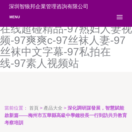
97视频做爱-97是=视频人
深圳智狼邦企業管理咨詢有限公司
爱-97手机日韩免费-97手机
MENU
在线超碰精品-97熟妇人妻视
频-97爽爽c-97丝袜人妻-97
丝袜中文字幕-97私拍在
线-97素人视频站
當前位置：
首頁
>
產品大全
>
深化調研謀發展，智慧賦能
啟新篇——梅州市五華縣高級中學鐘校長一行到訪共升教育
考察培訓